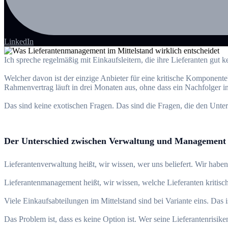
LinkedIn
Ich spreche regelmäßig mit Einkaufsleitern, die ihre Lieferanten gut 
Welcher davon ist der einzige Anbieter für eine kritische Komponente
Rahmenvertrag läuft in drei Monaten aus, ohne dass ein Nachfolger in 
Das sind keine exotischen Fragen. Das sind die Fragen, die den Unter
Der Unterschied zwischen Verwaltung und Management
Lieferantenverwaltung heißt, wir wissen, wer uns beliefert. Wir hab
Lieferantenmanagement heißt, wir wissen, welche Lieferanten kritisch
Viele Einkaufsabteilungen im Mittelstand sind bei Variante eins. Das 
Das Problem ist, dass es keine Option ist. Wer seine Lieferantenrisi