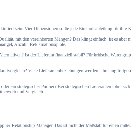
uriert sein. Vier Dimensionen sollte jede Einkaufsabteilung für ihre K
n Qualität, mit den vereinbarten Mengen? Das klingt einfach, ist es abe
tsmängel, Anzahl. Reklamationsquote.
ternativen? Ist der Lieferant finanziell stabil? Für kritische Warengrup
rktvergleich? Viele Lieferantenbeziehungen werden jahrelang fortgesetzt
r oder ein strategischer Partner? Bei strategischen Lieferanten lohnt si
ettbewerb und Vergleich.
plier-Relationship-Manager. Das ist nicht der Maßstab für einen mittel