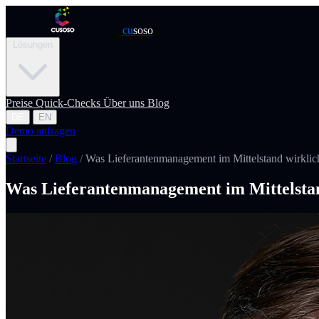
cu
soso
Lösungen
Preise
Quick-Checks
Über uns
Blog
DE
EN
Demo anfragen
Startseite
/
Blog
/
Was Lieferantenmanagement im Mittelstand wirklich
Was Lieferantenmanagement im Mittelstan