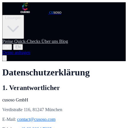
cu
soso
Lösungen
Preise
Quick-Checks
Über uns
Blog
DE
EN
Demo anfragen
Datenschutzerklärung
1. Verantwortlicher
cusoso GmbH
Verdistraße 116, 81247 München
E-Mail:
contact@cusoso.com