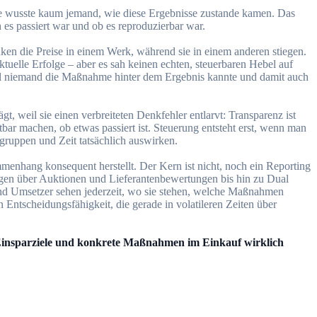
rte wusste kaum jemand, wie diese Ergebnisse zustande kamen. Das
h es passiert war und ob es reproduzierbar war.
nken die Preise in einem Werk, während sie in einem anderen stiegen.
tuelle Erfolge – aber es sah keinen echten, steuerbaren Hebel auf
eil niemand die Maßnahme hinter dem Ergebnis kannte und damit auch
t, weil sie einen verbreiteten Denkfehler entlarvt: Transparenz ist
r machen, ob etwas passiert ist. Steuerung entsteht erst, wenn man
gruppen und Zeit tatsächlich auswirken.
mmenhang konsequent herstellt. Der Kern ist nicht, noch ein Reporting
gen über Auktionen und Lieferantenbewertungen bis hin zu Dual
und Umsetzer sehen jederzeit, wo sie stehen, welche Maßnahmen
Entscheidungsfähigkeit, die gerade in volatileren Zeiten über
ss Einsparziele und konkrete Maßnahmen im Einkauf wirklich