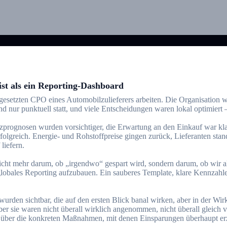
st als ein Reporting-Dashboard
ngesetzten CPO eines Automobilzulieferers arbeiten. Die Organisation w
 nur punktuell statt, und viele Entscheidungen waren lokal optimiert
prognosen wurden vorsichtiger, die Erwartung an den Einkauf war klar: 
lgreich. Energie- und Rohstoffpreise gingen zurück, Lieferanten standen
liefern.
icht mehr darum, ob „irgendwo“ gespart wird, sondern darum, ob wir a
lobales Reporting aufzubauen. Ein sauberes Template, klare Kennzahlen
 wurden sichtbar, die auf den ersten Blick banal wirken, aber in der 
er sie waren nicht überall wirklich angenommen, nicht überall gleich ve
z über die konkreten Maßnahmen, mit denen Einsparungen überhaupt erzi