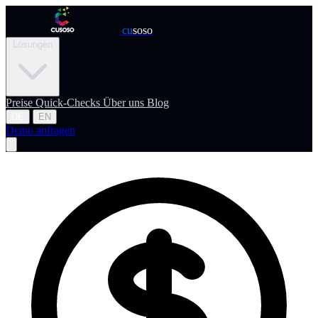
cu
soso
Lösungen
Preise
Quick-Checks
Über uns
Blog
DE
EN
Demo anfragen