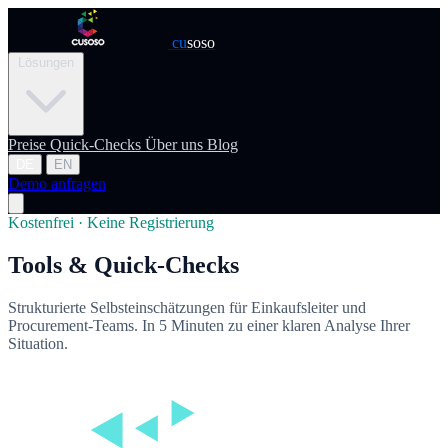
cu
soso
Lösungen
Preise
Quick-Checks
Über uns
Blog
DE
EN
Demo anfragen
Kostenfrei · Keine Registrierung
Tools & Quick-Checks
Strukturierte Selbsteinschätzungen für Einkaufsleiter und
Procurement-Teams. In 5 Minuten zu einer klaren Analyse Ihrer
Situation.