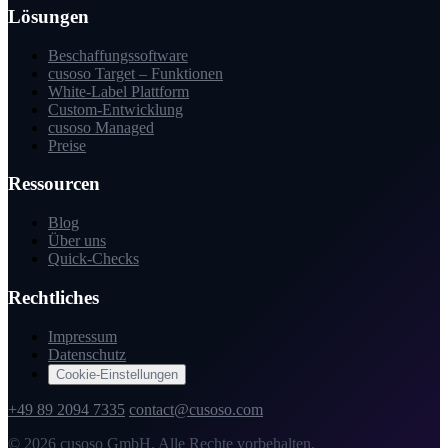
Lösungen
Beschaffungssoftware
cusoso Target – Funktionen
White-Label Plattform
Custom-Entwicklung
cusoso Managed
Preise
Ressourcen
Blog
Über uns
Quick-Checks
Rechtliches
Impressum
Datenschutz
Cookie-Einstellungen
+49 89 2094 7335
contact@cusoso.com
© 2026 cusoso GmbH. Alle Rechte vorbehalten.